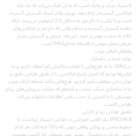
6 بسیار سبک و چابک است که به آن کمک می‌کند که یک باند
فرکانسی گسترده‌تر ارائه دهد. توییتر پلانار استاد گسترش گسترده
است و با ترکیب با دام نرم، به حداقل 2.5 کیلوهرتز می‌رسد، ارائه
دهنده گسترش گسترده و مداوم وقتی که دام نرم در فرکانس‌های
بالاتر به سمت جهتی‌تر شود. این باند عریض و گسترش بسیار
عریض بخش مهمی از فلسفه صدایDALI است.
وفرهای الیاف چوب
تولید شده در دانمارک
در DALI، ما به طرح‌هایی با تلفات مکانیکی کم اعتقاد داریم، و ما
اولین‌ها بودیم که کنترل پاسخ فرکانسی را از طریق طراحی دقیق و
توازن‌دادن موفقیت‌آمیز کردیم. طرح‌هایی مانند صحفه الیاف چوب
ما با ساختاری سبک، سخت و نامنظم که جزئیات و پویایی‌های زیبای
موسیقی را با کمترین از دست رفتن اطلاعات بازتولید می‌کند.
طراحی کابینت
تلفیق طراحی زیبا و کارایی
EPICON 8 یک کلاس آموزشی در طراحی اسپیکر زیباست، با
خطوط منحنی و روکش واقعی چوبی که با 10 لایه لاک، هر کدام
دستی به یک درخشندگی عمیق تمیز شده‌اند. اما کابینت همچنین