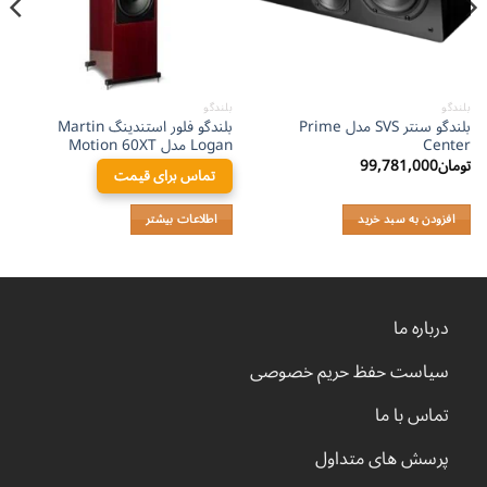
بلندگو
بلندگو
بلندگو سنتر SVS مدل Prime
بلندگو فلور استندینگ Martin
Center
Logan مدل Motion 60XT
تومان
99,781,000
تماس برای قیمت
افزودن به سبد خرید
اطلاعات بیشتر
درباره ما
سیاست حفظ حریم خصوصی
تماس با ما
پرسش های متداول