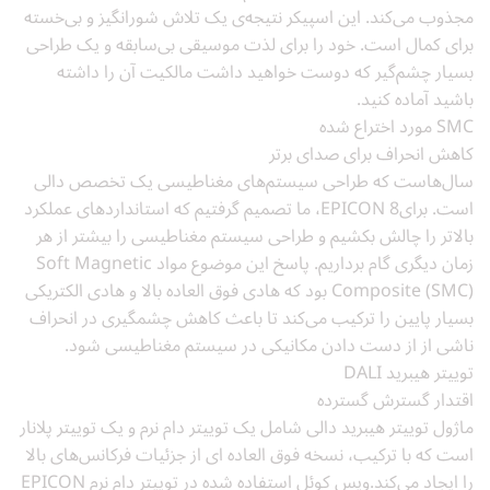
مجذوب می‌کند. این اسپیکر نتیجه‌ی یک تلاش شورانگیز و بی‌خسته
برای کمال است. خود را برای لذت موسیقی بی‌سابقه و یک طراحی
بسیار چشم‌گیر که دوست خواهید داشت مالکیت آن را داشته
باشید آماده کنید.
SMC مورد اختراع شده
کاهش انحراف برای صدای برتر
سال‌هاست که طراحی سیستم‌های مغناطیسی یک تخصص دالی
است. برایEPICON 8، ما تصمیم گرفتیم که استانداردهای عملکرد
بالاتر را چالش بکشیم و طراحی سیستم مغناطیسی را بیشتر از هر
زمان دیگری گام برداریم. پاسخ این موضوع مواد Soft Magnetic
Composite (SMC) بود که هادی فوق العاده بالا و هادی الکتریکی
بسیار پایین را ترکیب می‌کند تا باعث کاهش چشمگیری در انحراف
ناشی از از دست دادن مکانیکی در سیستم مغناطیسی شود.
توییتر هیبرید DALI
اقتدار گسترش گسترده
ماژول توییتر هیبرید دالی شامل یک توییتر دام نرم و یک توییتر پلانار
است که با ترکیب، نسخه فوق العاده ای از جزئیات فرکانس‌های بالا
را ایجاد می‌کند.ویس کوئل استفاده شده در توییتر دام نرم EPICON