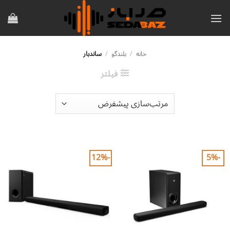
Ski
t
conten
خانه
/
بلندگو
/
ساندبار
فیلتر
-12%
-5%